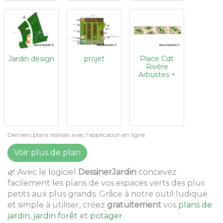
Jardin design
projet
Place Cdt
Rivère
Arbustes +
vivaces +
ganivelles +
réemploi + ID
ilôts
Derniers plans réalisés avec l'application en ligne
Voir plus de plan
🌿 Avec le logiciel
DessinerJardin
concevez
facilement les plans de vos espaces verts des plus
petits aux plus grands. Grâce à notre outil ludique
et simple à utiliser, créez
gratuitement
vos
plans de
jardin
,
jardin forêt
et
potager
.