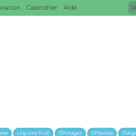
iration
Calendrier
Aide
V
ume
Légume fruit
0Potager
0Plantes
0Vég