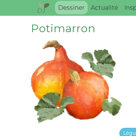
Dessiner
Actualité
Insp
Potimarron
Lég