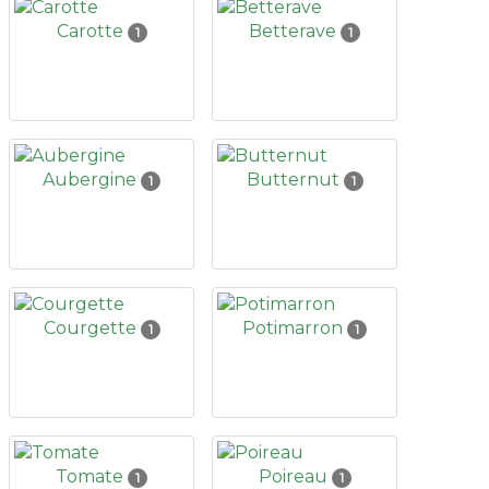
Carotte
Betterave
1
1
Aubergine
Butternut
1
1
Courgette
Potimarron
1
1
Tomate
Poireau
1
1