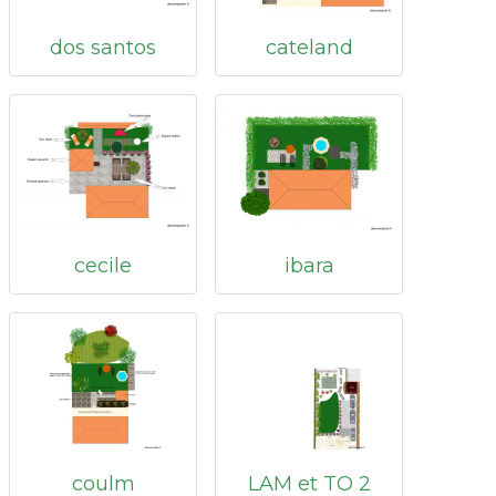
dos santos
cateland
cecile
ibara
coulm
LAM et TO 2