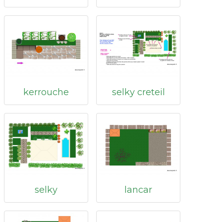
kerrouche
selky creteil
selky
lancar