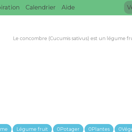
iration
Calendrier
Aide
V
Le concombre (Cucumis sativus) est un légume frui
ume
Légume fruit
0Potager
0Plantes
0Vég