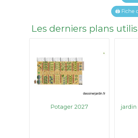
🖨 Fiche
Les derniers plans util
Potager 2027
jardin