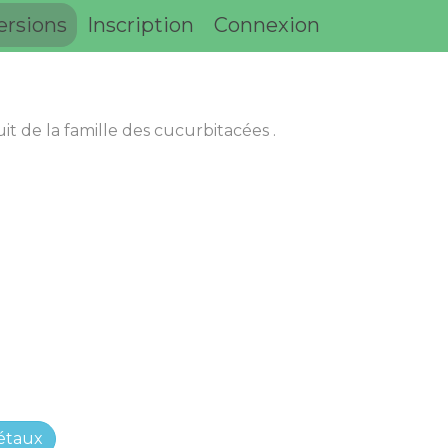
ersions
Inscription
Connexion
t de la famille des cucurbitacées .
étaux