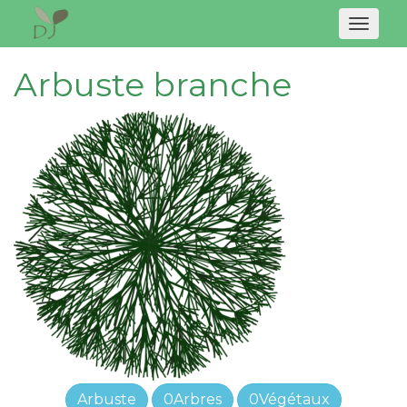
Naviga
Arbuste branche
Arbuste
0Arbres
0Végétaux