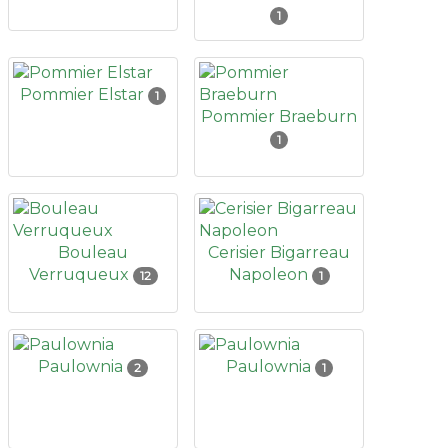
1
Pommier Elstar
1
Pommier Braeburn
1
Bouleau
Cerisier Bigarreau
Verruqueux
Napoleon
12
1
Paulownia
Paulownia
2
1