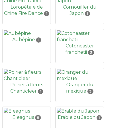
Loropétale de
Cornouiller du
Chine Fire Dance
Japon
1
1
Aubépine
1
Cotoneaster
franchetii
3
Poirier à fleurs
Oranger du
Chanticleer
mexique
1
3
Eleagnus
Erable du Japon
5
1