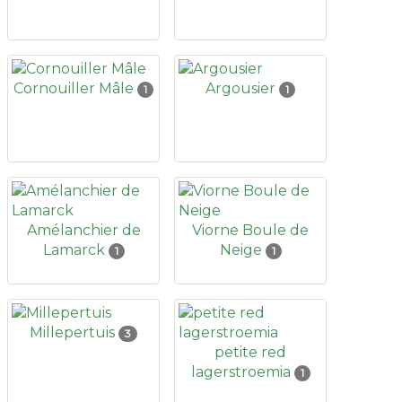
Cornouiller Mâle
Argousier
1
1
Amélanchier de
Viorne Boule de
Lamarck
Neige
1
1
Millepertuis
3
petite red
lagerstroemia
1