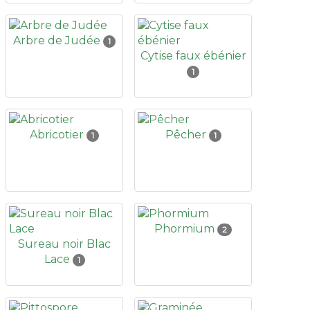
Arbre de Judée
1
Cytise faux ébénier
1
Abricotier
Pêcher
1
1
Phormium
2
Sureau noir Blac
Lace
1