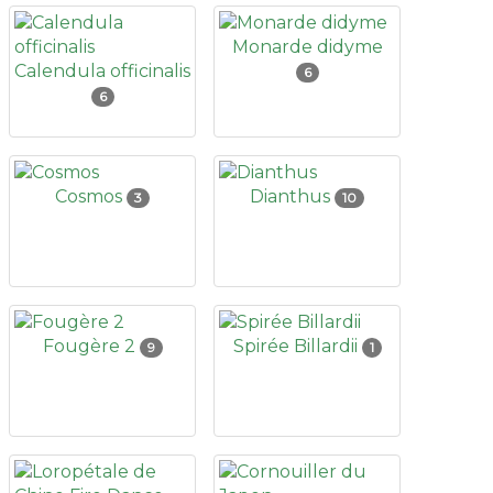
Monarde didyme
Calendula officinalis
6
6
Cosmos
Dianthus
3
10
Fougère 2
Spirée Billardii
9
1