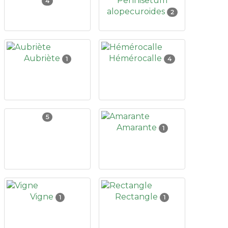
Pennisetum
4
alopecuroides
2
Aubriète
Hémérocalle
1
4
5
Amarante
1
Vigne
Rectangle
1
1