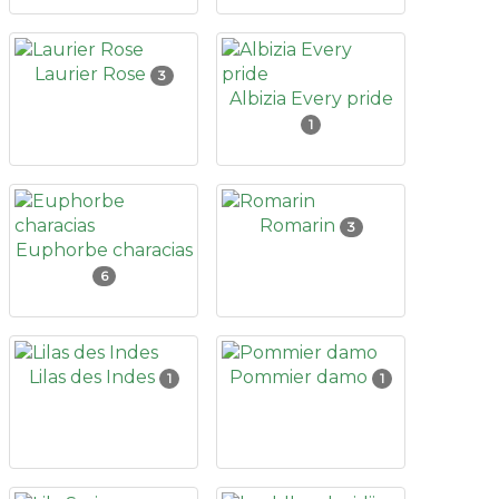
Laurier Rose
3
Albizia Every pride
1
Romarin
3
Euphorbe characias
6
Lilas des Indes
Pommier damo
1
1