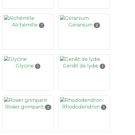
Alchémille
Géranium
1
2
Glycine
Genêt de lydie
1
1
Rosier grimpant
Rhododendron
2
1