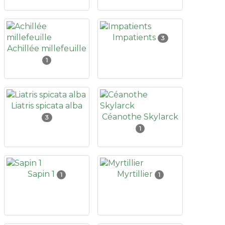
Impatients
3
Achillée millefeuille
1
Liatris spicata alba
Céanothe Skylarck
3
1
Sapin 1
Myrtillier
1
1