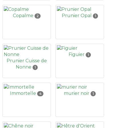
Copalme
Prunier Opal
2
1
Figuier
1
Prunier Cuisse de
Nonne
1
Immortelle
murier noir
4
1