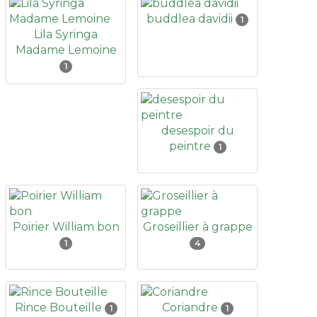
buddlea davidii
1
Lila Syringa
Madame Lemoine
1
desespoir du
peintre
1
Poirier William bon
Groseillier à grappe
1
4
Rince Bouteille
Coriandre
1
1