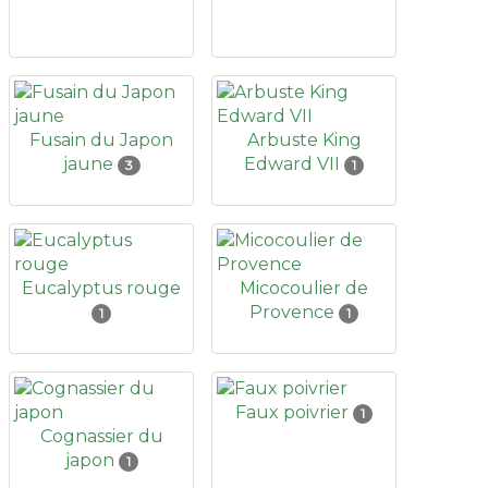
Fusain du Japon
Arbuste King
jaune
Edward VII
3
1
Eucalyptus rouge
Micocoulier de
Provence
1
1
Faux poivrier
1
Cognassier du
japon
1