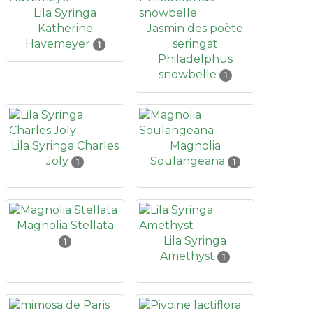
Lila Syringa
Katherine
Jasmin des poète
Havemeyer
seringat
1
Philadelphus
snowbelle
1
Lila Syringa Charles
Magnolia
Joly
Soulangeana
1
1
Magnolia Stellata
Lila Syringa
1
Amethyst
1