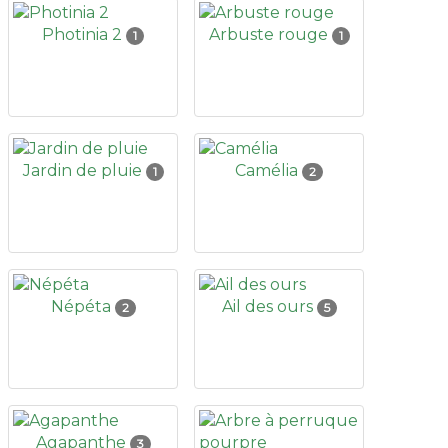
Photinia 2
Arbuste rouge
1
1
Jardin de pluie
Camélia
1
2
Népéta
Ail des ours
2
5
Agapanthe
3