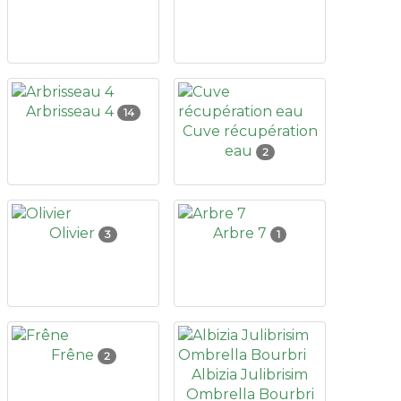
Arbrisseau 4
14
Cuve récupération
eau
2
Olivier
Arbre 7
3
1
Frêne
2
Albizia Julibrisim
Ombrella Bourbri