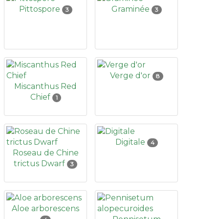
Pittospore
Graminée
3
3
Verge d'or
8
Miscanthus Red
Chief
1
Digitale
4
Roseau de Chine
trictus Dwarf
3
Aloe arborescens