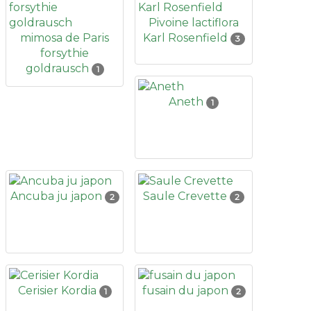
Pivoine lactiflora
mimosa de Paris
Karl Rosenfield
3
forsythie
goldrausch
1
Aneth
1
Ancuba ju japon
Saule Crevette
2
2
Cerisier Kordia
fusain du japon
1
2