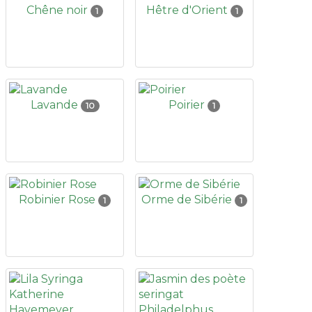
Chêne noir
Hêtre d'Orient
1
1
Lavande
Poirier
10
1
Robinier Rose
Orme de Sibérie
1
1