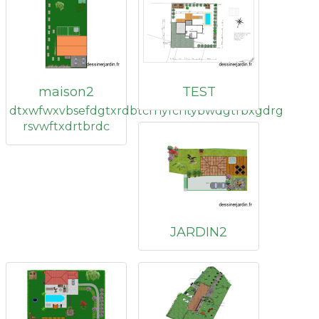
maison2
TEST
dtxwfwxvbsefdgtxrdbtcrhyfchtybwdgtrbxgdrg
rsvwftxdrtbrdc
JARDIN2