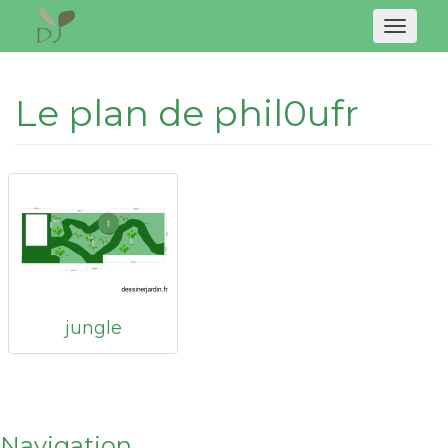
Naviga
Le plan de phil0ufr
jungle
Navigation