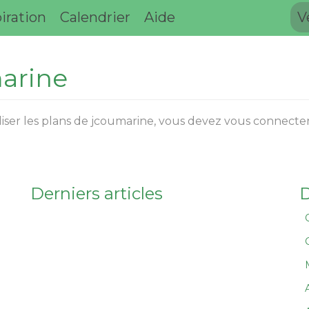
iration
Calendrier
Aide
V
marine
aliser les plans de jcoumarine, vous devez vous connecter
Derniers articles
D
A