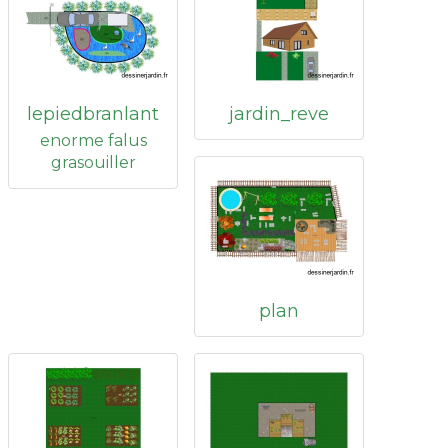
lepiedbranlant
jardin_reve
enorme falus
grasouiller
plan