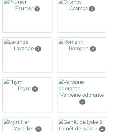
Prunier
Cosmos
1
2
Lavande
Romarin
3
2
Thym
2
Verveine odorante
2
Myrtillier
Genêt de lydie 2
3
4