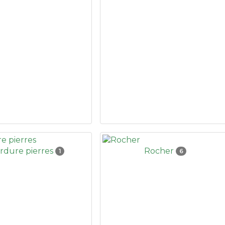
rdure pierres
Rocher
1
6