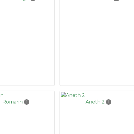
Romarin
Aneth 2
1
1