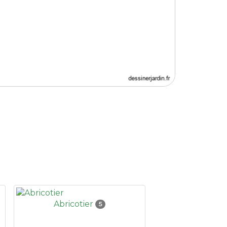
Abricotier
5