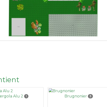
ntient
ergola Alu 2
Brugnonier
1
3