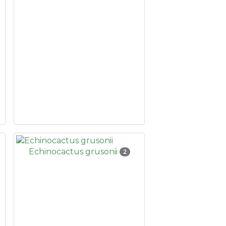
Echinocactus grusonii
2