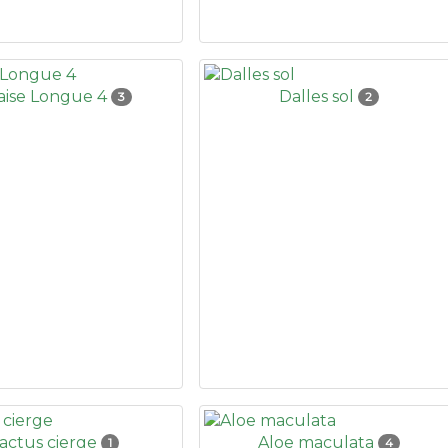
aise Longue 4
Dalles sol
3
2
actus cierge
Aloe maculata
1
4