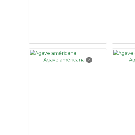
Agave américana
Ag
2