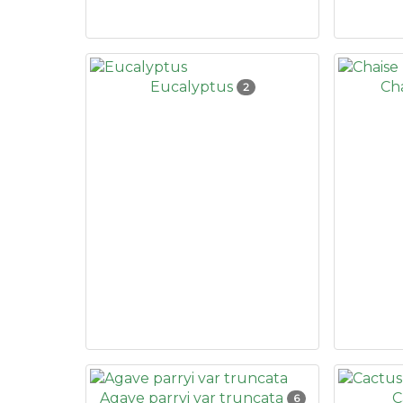
Eucalyptus
Ch
2
Agave parryi var truncata
C
6