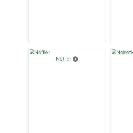
Néflier
1