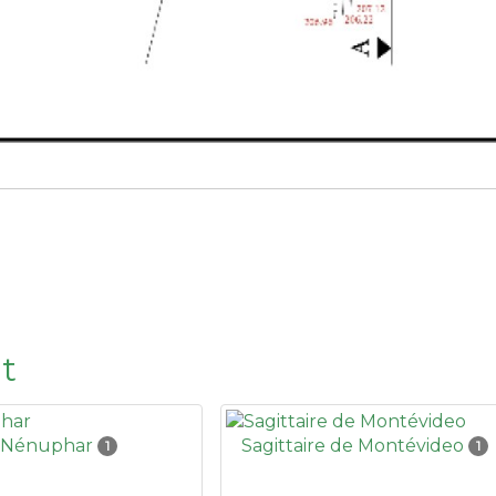
t
Nénuphar
Sagittaire de Montévideo
1
1