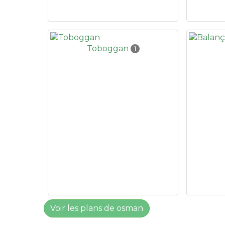
Toboggan
1
Voir les plans de osman