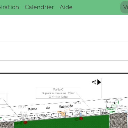
iration
Calendrier
Aide
V