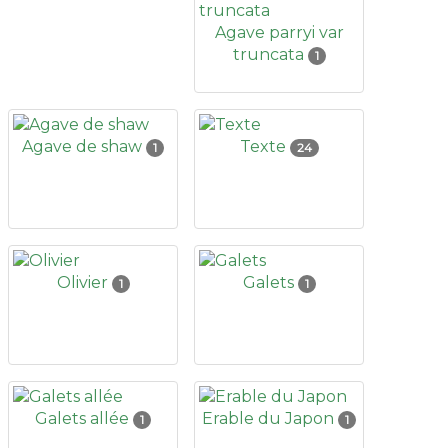
Agave parryi var
truncata
1
Agave de shaw
Texte
1
24
Olivier
Galets
1
1
Galets allée
Erable du Japon
1
1