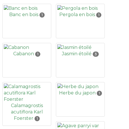
Banc en bois
Pergola en bois
1
1
Cabanon
Jasmin étoilé
1
3
Herbe du japon
1
Calamagrostis
acutiflora Karl
Foerster
1