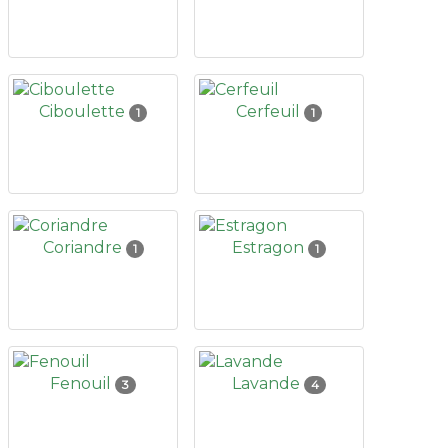
Ciboulette
Cerfeuil
1
1
Coriandre
Estragon
1
1
Fenouil
Lavande
3
4