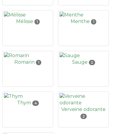
Mélisse
Menthe
1
1
Romarin
Sauge
1
2
Thym
4
Verveine odorante
2