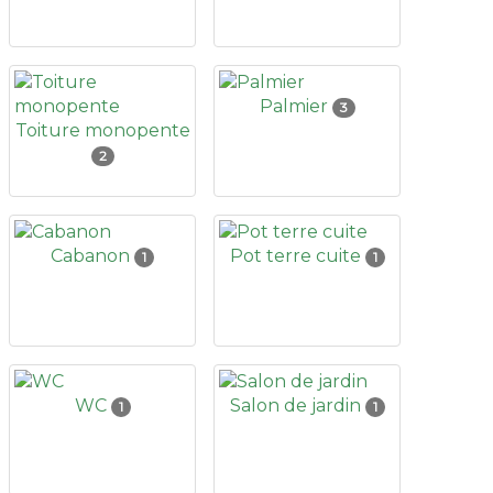
Palmier
3
Toiture monopente
2
Cabanon
Pot terre cuite
1
1
WC
Salon de jardin
1
1