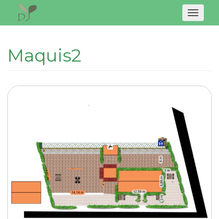
Naviga
Maquis2