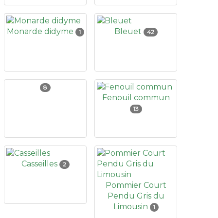
Monarde didyme
Bleuet
1
42
8
Fenouil commun
13
Casseilles
2
Pommier Court
Pendu Gris du
Limousin
1