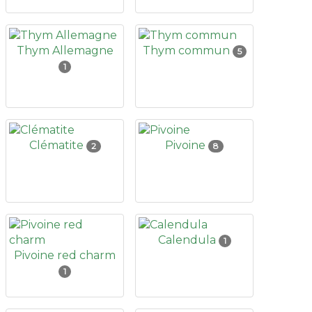
Thym Allemagne
Thym commun
5
1
Clématite
Pivoine
2
8
Calendula
1
Pivoine red charm
1