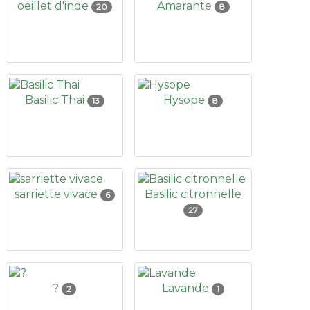
oeillet d'inde
Amarante
20
8
Basilic Thai
Hysope
13
8
sarriette vivace
Basilic citronnelle
6
27
?
Lavande
2
1