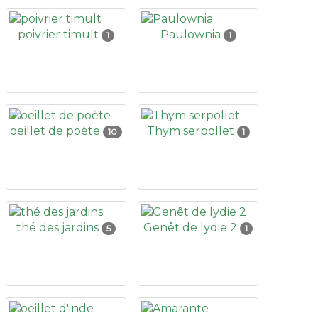
poivrier timult
Paulownia
1
1
oeillet de poète
Thym serpollet
10
1
thé des jardins
Genêt de lydie 2
5
1