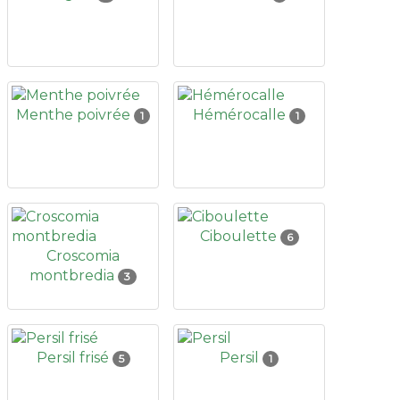
Menthe poivrée
Hémérocalle
1
1
Ciboulette
6
Croscomia
montbredia
3
Persil frisé
Persil
5
1