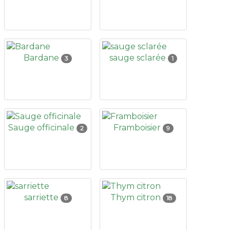
Bardane
sauge sclarée
3
1
Sauge officinale
Framboisier
2
9
sarriette
Thym citron
8
18