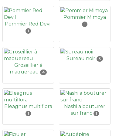
Pommier Mimoya
Pommier Red Devil
1
1
Sureau noir
3
Groseillier à
maquereau
4
Eleagnus multiflora
Nashi a bouturer
sur franc
1
1