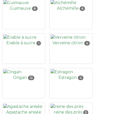
Guimauve
Alchémille
8
6
Erable à sucre
Verveine citron
1
4
Origan
Estragon
12
4
Agastache anisée
reine des près
5