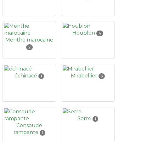
Houblon
4
Menthe marocaine
2
échinacé
Mirabellier
1
5
Serre
1
Consoude
rampante
1