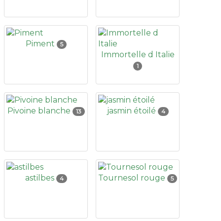
Piment
5
Immortelle d Italie
1
Pivoine blanche
jasmin étoilé
13
4
astilbes
Tournesol rouge
4
5