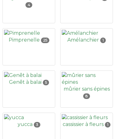
4
Pimprenelle
Amélanchier
25
1
Genêt à balai
5
mûrier sans épines
8
yucca
cassissier à fleurs
3
1