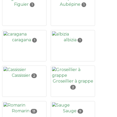
Figuier
Aubépine
1
1
caragana
albizia
1
1
Cassissier
2
Groseillier à grappe
2
Romarin
Sauge
13
9