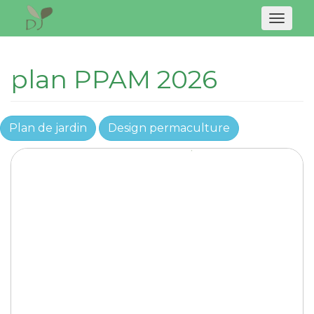
Naviga
plan PPAM 2026
Plan de jardin
Design permaculture