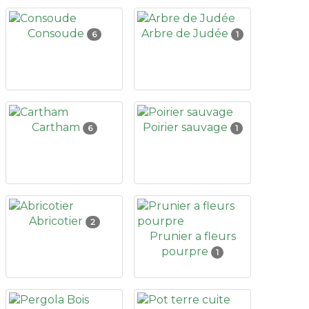
Consoude
Arbre de Judée
6
1
Cartham
Poirier sauvage
6
1
Abricotier
2
Prunier a fleurs
pourpre
1