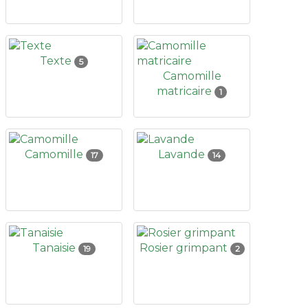
Texte
5
Camomille
matricaire
1
Camomille
Lavande
17
14
Tanaisie
Rosier grimpant
19
2