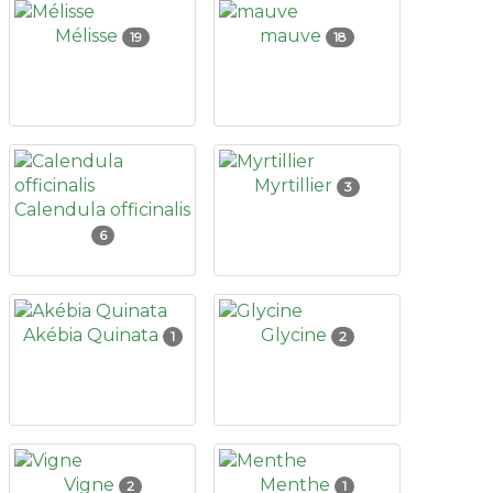
Mélisse
mauve
19
18
Myrtillier
3
Calendula officinalis
6
Akébia Quinata
Glycine
1
2
Vigne
Menthe
2
1