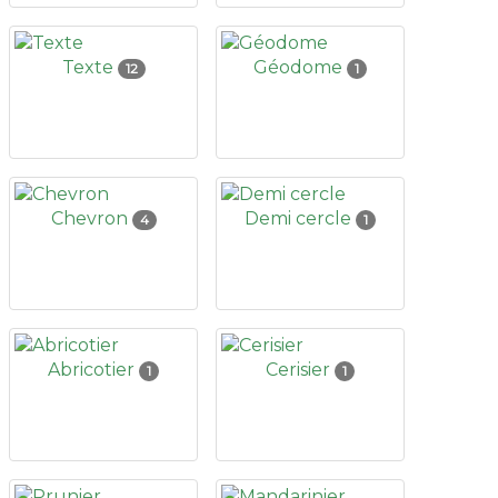
Texte
Géodome
12
1
Chevron
Demi cercle
4
1
Abricotier
Cerisier
1
1