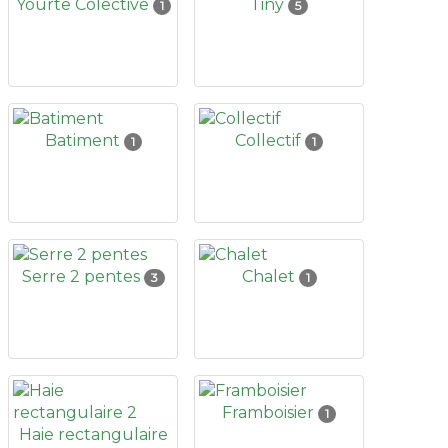
Yourte Colective
Tiny
1
5
Batiment
Collectif
1
1
Serre 2 pentes
Chalet
3
1
Framboisier
1
Haie rectangulaire