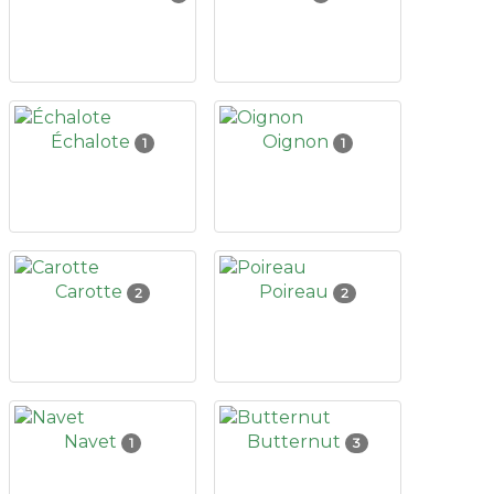
Échalote
Oignon
1
1
Carotte
Poireau
2
2
Navet
Butternut
1
3