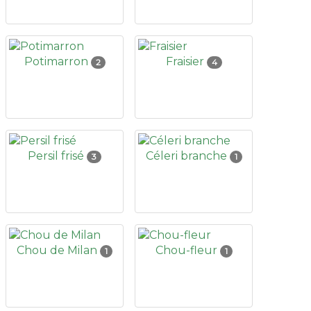
Potimarron
Fraisier
2
4
Persil frisé
Céleri branche
3
1
Chou de Milan
Chou-fleur
1
1