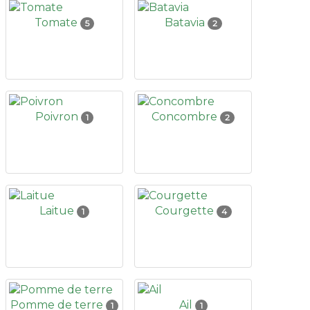
Tomate
Batavia
5
2
Poivron
Concombre
1
2
Laitue
Courgette
1
4
Pomme de terre
Ail
1
1