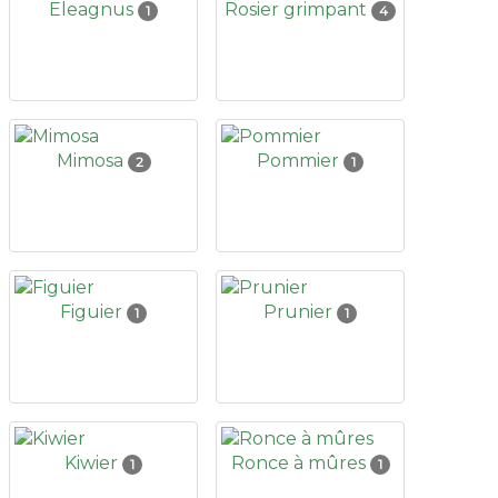
Eleagnus
Rosier grimpant
1
4
Mimosa
Pommier
2
1
Figuier
Prunier
1
1
Kiwier
Ronce à mûres
1
1