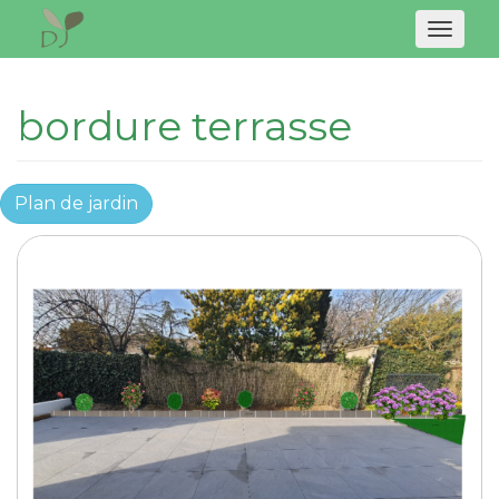
Naviga
bordure terrasse
Plan de jardin