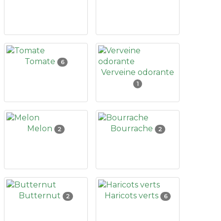
Tomate
6
Verveine odorante
1
Melon
Bourrache
2
2
Butternut
Haricots verts
2
6