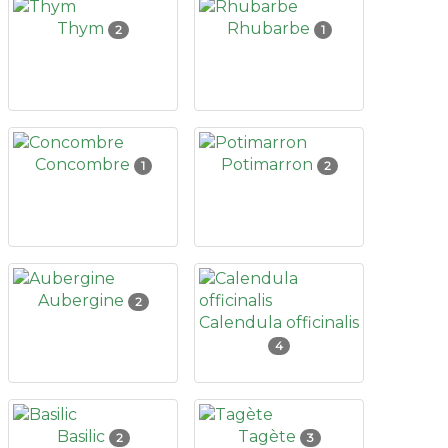
Thym
Rhubarbe
2
1
Concombre
Potimarron
1
2
Aubergine
2
Calendula officinalis
4
Basilic
Tagète
2
3