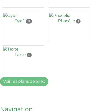
Oya 1
Phacélie
12
1
Texte
5
Voir les plans de Silex
Navigation