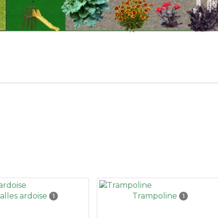
alles ardoise
Trampoline
1
1