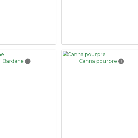
Bardane
Canna pourpre
1
1