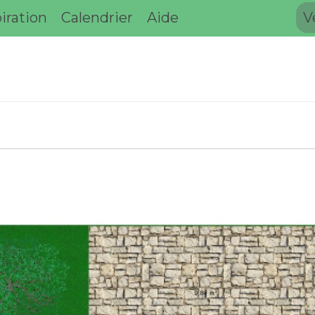
iration
Calendrier
Aide
V