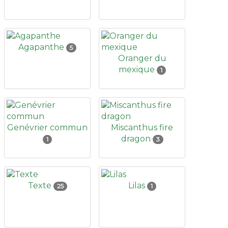
Agapanthe
5
Oranger du
mexique
1
Genévrier commun
Miscanthus fire
dragon
1
3
Texte
Lilas
25
1