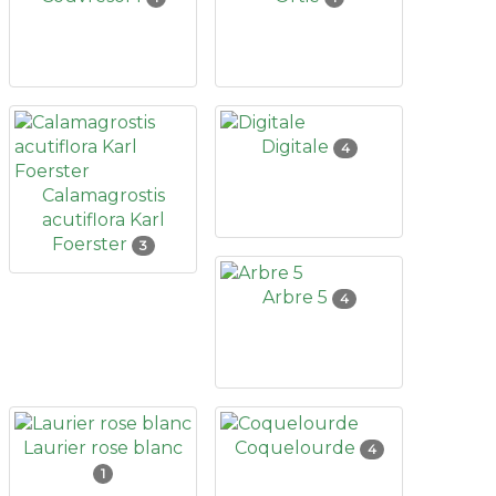
Digitale
4
Calamagrostis
acutiflora Karl
Foerster
3
Arbre 5
4
Laurier rose blanc
Coquelourde
4
1