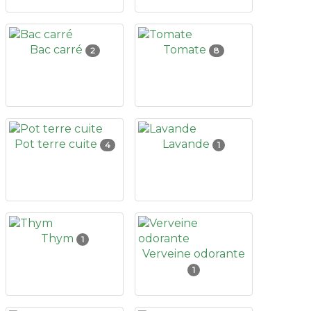
Bac carré
Tomate
2
8
Pot terre cuite
Lavande
4
1
Thym
1
Verveine odorante
1