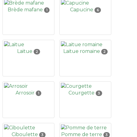
Brède mafane
Capucine
1
6
Laitue
Laitue romaine
2
2
Arrosoir
Courgette
1
3
Ciboulette
Pomme de terre
3
3