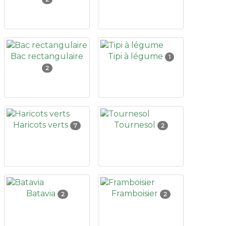
Bac rectangulaire
Tipi à légume
1
2
Haricots verts
Tournesol
7
2
Batavia
Framboisier
2
2