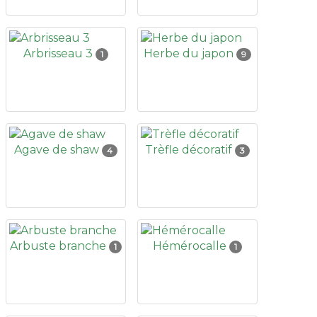
Arbrisseau 3
Herbe du japon
1
9
Agave de shaw
Trèfle décoratif
4
3
Arbuste branche
Hémérocalle
1
1