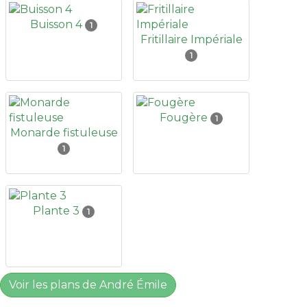
Buisson 4
1
Fritillaire Impériale
1
Fougère
1
Monarde fistuleuse
1
Plante 3
1
Voir les plans de André Émile