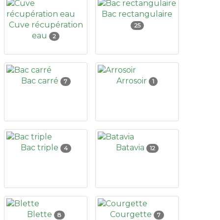
Bac rectangulaire
Cuve récupération
25
eau
2
Bac carré
Arrosoir
7
1
Bac triple
Batavia
4
12
Blette
Courgette
8
7