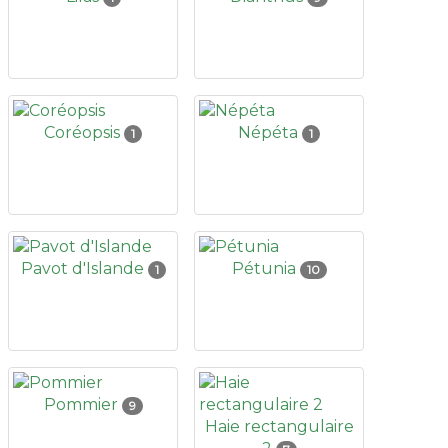
Coréopsis
Népéta
1
1
Pavot d'Islande
Pétunia
1
10
Pommier
9
Haie rectangulaire