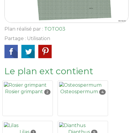
Plan réalisé par :
TOTO03
Partage : Utilisation
Le plan ext contient
Rosier grimpant
Osteospermum
2
4
Lilas
Dianthus
1
9