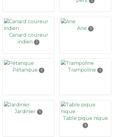
pers.
1
Ane
1
Canard coureur
indien
1
Pétanque
Trampoline
1
1
Jardinier
1
Table pique nique
1