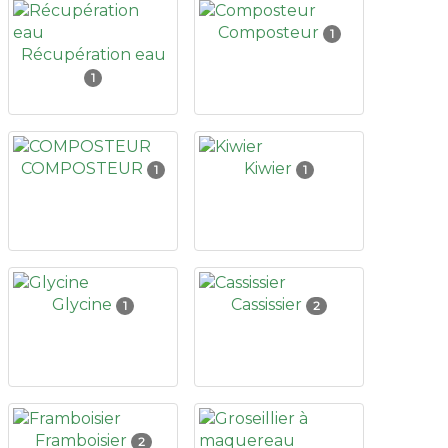
Composteur
1
Récupération eau
1
COMPOSTEUR
Kiwier
1
1
Glycine
Cassissier
1
2
Framboisier
2