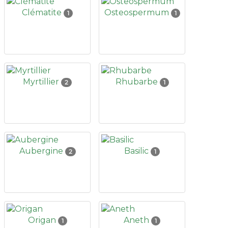
Clématite
Osteospermum
1
1
Myrtillier
Rhubarbe
2
1
Aubergine
Basilic
2
1
Origan
Aneth
1
1