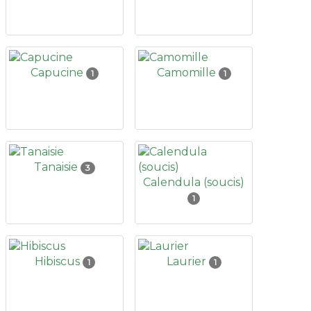
Capucine
Camomille
1
1
Tanaisie
3
Calendula (soucis)
1
Hibiscus
Laurier
1
1