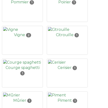
Pommier
Poirier
1
1
Vigne
Citrouille
2
1
Courge spaghetti
Cerisier
1
1
Mûrier
Piment
1
1