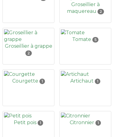
Groseillier à
maquereau
2
Tomate
5
Groseillier à grappe
2
Courgette
Artichaut
1
1
Petit pois
Citronnier
1
1