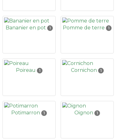
Bananier en pot
Pomme de terre
1
1
Poireau
Cornichon
1
1
Potimarron
Oignon
1
1