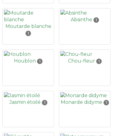
Absinthe
1
Moutarde blanche
1
Houblon
Chou-fleur
1
1
Jasmin étoilé
Monarde didyme
1
1