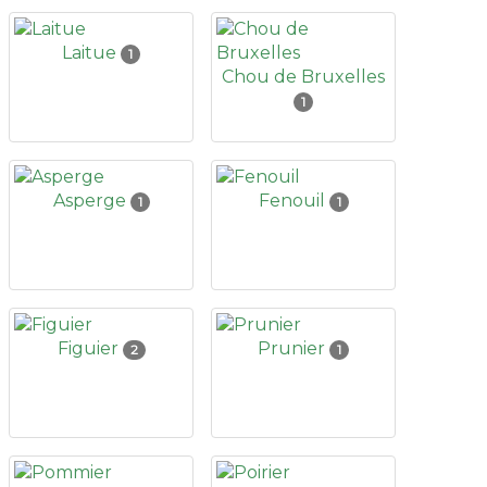
Laitue
1
Chou de Bruxelles
1
Asperge
Fenouil
1
1
Figuier
Prunier
2
1