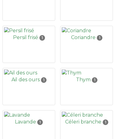
Persil frisé
Coriandre
1
1
Ail des ours
Thym
1
1
Lavande
Céleri branche
1
1