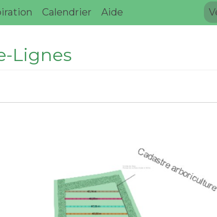
iration
Calendrier
Aide
V
re-Lignes