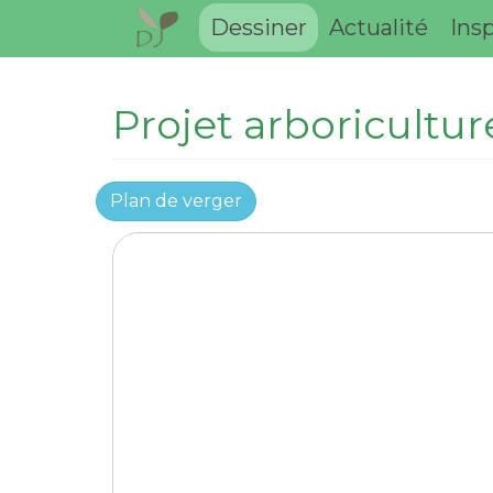
Dessiner
Actualité
Insp
Projet arboricultu
Plan de verger