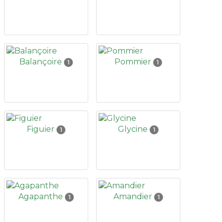
Balançoire
Pommier
1
1
Figuier
Glycine
1
1
Agapanthe
Amandier
1
1