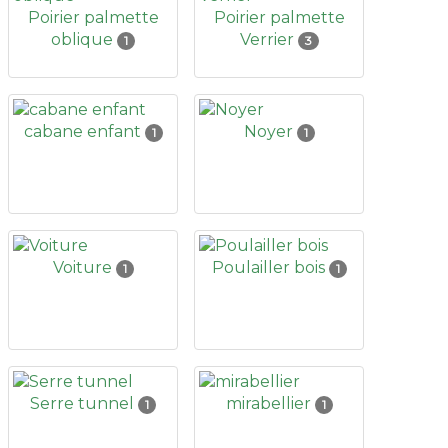
Poirier palmette
Poirier palmette
oblique
Verrier
1
3
cabane enfant
Noyer
1
1
Voiture
Poulailler bois
1
1
Serre tunnel
mirabellier
1
1