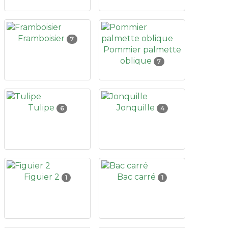
Framboisier
7
Pommier palmette
oblique
7
Tulipe
Jonquille
6
4
Figuier 2
Bac carré
1
1