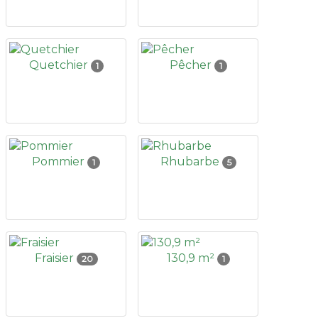
Quetchier
Pêcher
1
1
Pommier
Rhubarbe
1
5
Fraisier
130,9 m²
20
1