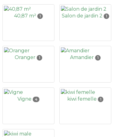
40,87 m²
Salon de jardin 2
1
1
Oranger
Amandier
1
1
Vigne
kiwi femelle
4
1