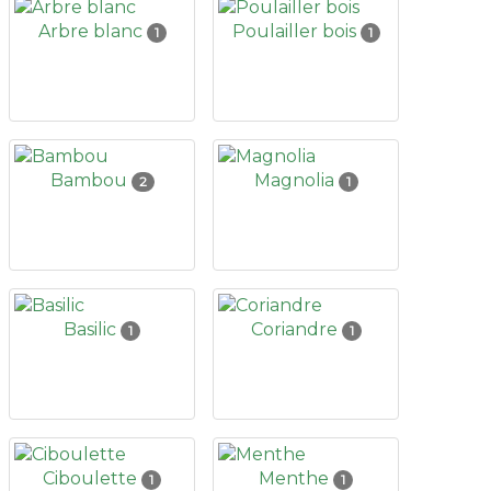
Arbre blanc
Poulailler bois
1
1
Bambou
Magnolia
2
1
Basilic
Coriandre
1
1
Ciboulette
Menthe
1
1