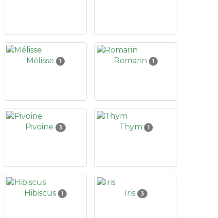
Mélisse
Romarin
1
1
Pivoine
Thym
3
1
Hibiscus
Iris
1
3