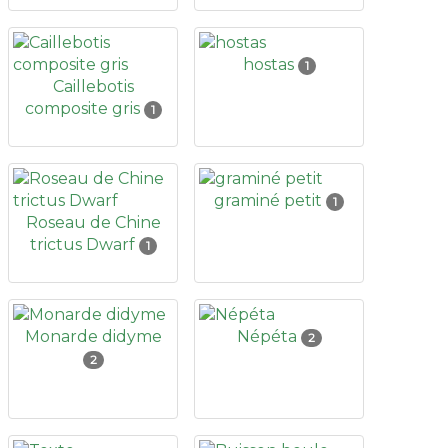
hostas
1
Caillebotis
composite gris
1
graminé petit
1
Roseau de Chine
trictus Dwarf
1
Monarde didyme
Népéta
2
2