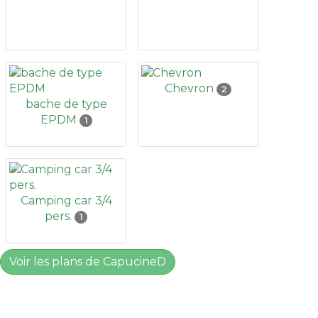
Chevron
2
bache de type
EPDM
1
Camping car 3/4
pers.
1
Voir les plans de CapucineD