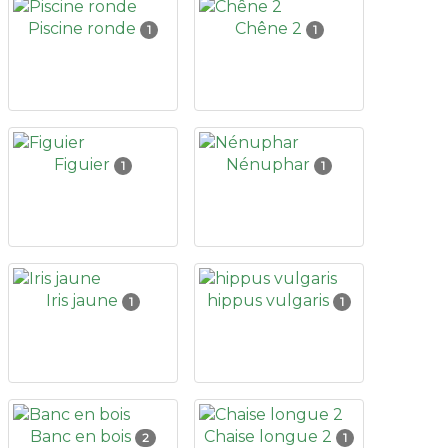
Piscine ronde
Chêne 2
1
1
Figuier
Nénuphar
1
1
Iris jaune
hippus vulgaris
1
1
Banc en bois
Chaise longue 2
2
1