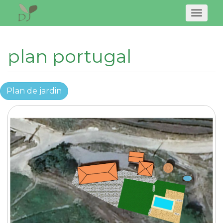
Naviga
plan portugal
Plan de jardin