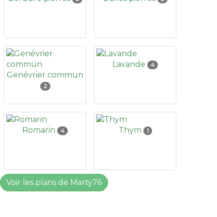
Lavande
4
Genévrier commun
2
Romarin
Thym
4
1
Voir les plans de Marty76