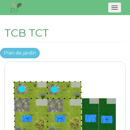
Naviga
TCB TCT
Plan de jardin