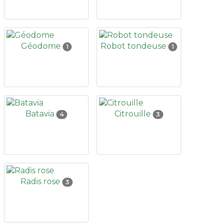
Géodome
Robot tondeuse
1
1
Batavia
Citrouille
4
3
Radis rose
3