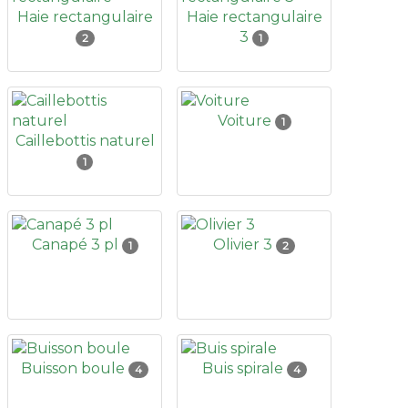
Haie rectangulaire
Haie rectangulaire
3
2
1
Voiture
1
Caillebottis naturel
1
Canapé 3 pl
Olivier 3
1
2
Buisson boule
Buis spirale
4
4