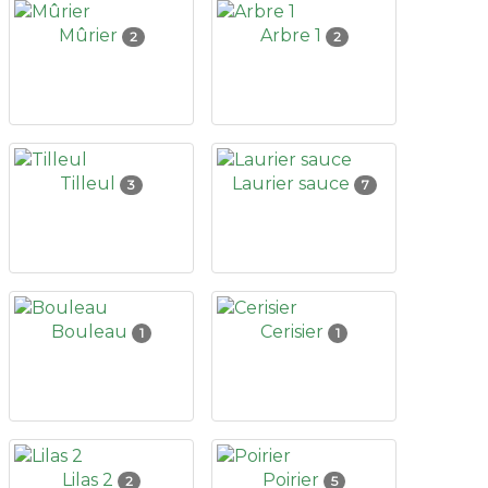
Mûrier
Arbre 1
2
2
Tilleul
Laurier sauce
3
7
Bouleau
Cerisier
1
1
Lilas 2
Poirier
2
5