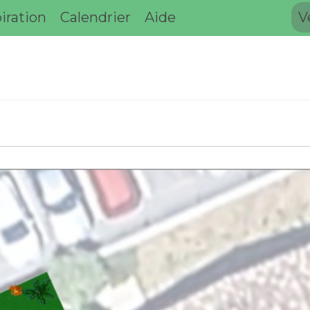
iration
Calendrier
Aide
V