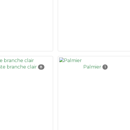
te branche clair
Palmier
8
1