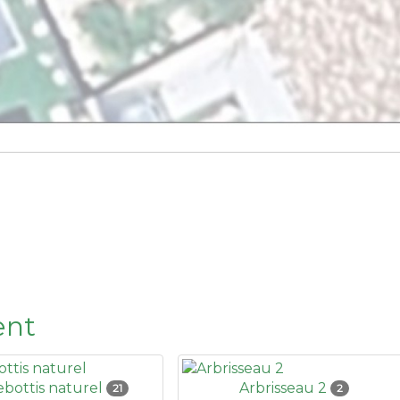
ent
lebottis naturel
Arbrisseau 2
21
2