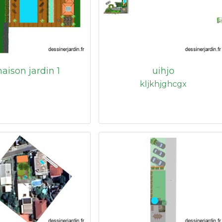
aison jardin 1
uihjo
kljkhjghcgx