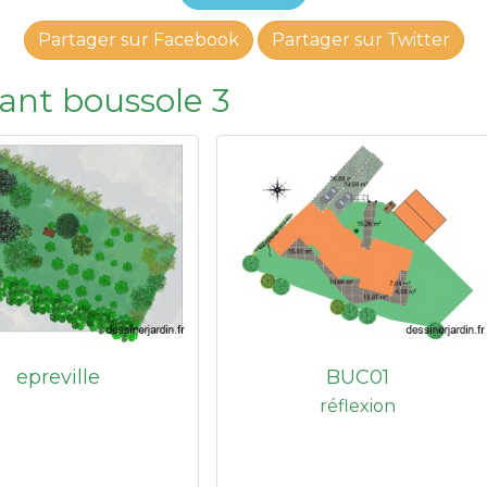
Partager sur Facebook
Partager sur Twitter
sant boussole 3
epreville
BUC01
réflexion