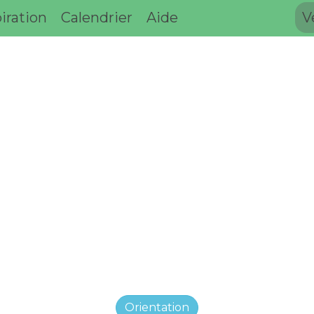
iration
Calendrier
Aide
V
Orientation